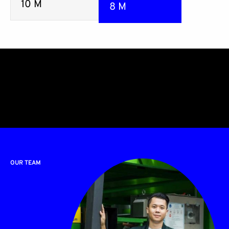
10
M
8
M
OUR TEAM