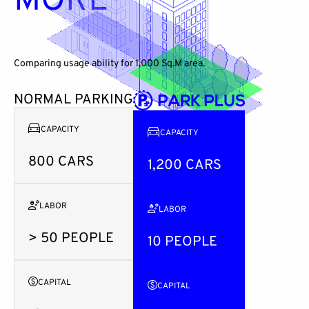
Comparing usage ability for 1,000 Sq.M area.
NORMAL PARKING
CAPACITY
CAPACITY
800
CARS
1,200
CARS
LABOR
LABOR
>
50
PEOPLE
10
PEOPLE
CAPITAL
CAPITAL