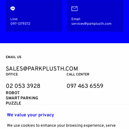
Line:
Email:
097-1379372
services@parkplusth.com
EMAIL US
SALES@PARKPLUSTH.COM
OFFICE
CALL CENTER
02 053 3928
097 463 6559
ROBOT
SMART PARKING
PUZZLE
TOWER
STACKER
We value your privacy
SERVICES
NEWS
We use cookies to enhance your browsing experience, serve
BLOG